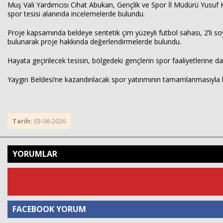
Muş Vali Yardımcısı Cihat Abukan, Gençlik ve Spor İl Müdürü Yusuf K
spor tesisi alanında incelemelerde bulundu.
Proje kapsamında beldeye sentetik çim yüzeyli futbol sahası, 2’li so
bulunarak proje hakkında değerlendirmelerde bulundu.
Hayata geçirilecek tesisin, bölgedeki gençlerin spor faaliyetlerine 
Yaygın Beldesi’ne kazandırılacak spor yatırımının tamamlanmasıyla b
Tarih:
03-06-2026
YORUMLAR
FACEBOOK YORUM