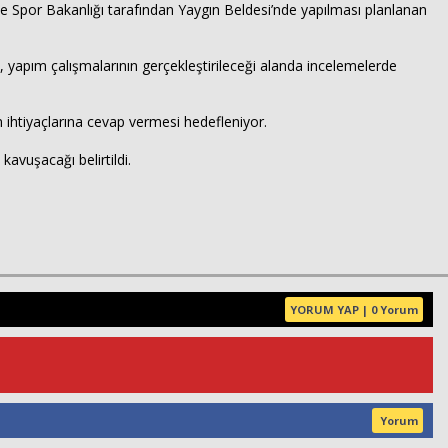
ve Spor Bakanlığı tarafından Yaygın Beldesi’nde yapılması planlanan
t, yapım çalışmalarının gerçekleştirileceği alanda incelemelerde
n ihtiyaçlarına cevap vermesi hedefleniyor.
avuşacağı belirtildi.
Haberin Doğru Adresi.
YORUM YAP | 0 Yorum
Yorum