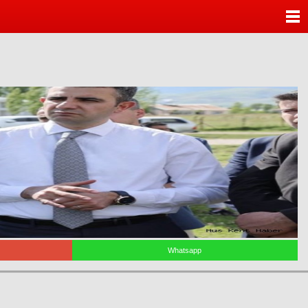
ANASAYFA
KATEGORİLER
YAZARLAR
ANKETLER
FOTO GALERİ
VİDEO GALERİ
KÜNYE
Whatsapp
İLETİŞİM