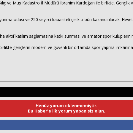
ılıç ve Muş Kadastro İl Müdürü İbrahim Kardoğan ile birlikte, Gençlik 
yunma odası ve 250 seyirci kapasiteli çelik tribün kazandırılacak. Heye
daha aktif katılım sağlamasına katkı sunması ve amatör spor kulüplerini
irlikte gençlerin modern ve güvenli bir ortamda spor yapma imkânına k
Henüz yorum eklenmemiştir.
Bu Haber'e ilk yorum yapan siz olun.