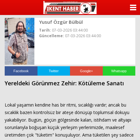
ANASAYFA
Yusuf Özgür Bülbül
KATEGORİLER
Tarih:
07-03-2026 03:44:00
Güncelleme:
07-03-2026 03:44:00
YAZARLAR
ANKETLER
FOTO GALERİ
Facebook
Twitter
Google+
Whatsapp
Yereldeki Görünmez Zehir: Kötüleme Sanatı
VİDEO GALERİ
KÜNYE
Lokal yaşamın kendine has bir ritmi, sıcaklığı vardır; ancak bu
sıcaklık bazen kontrolsüz bir ateşe dönüşüp toplumsal dokuyu
İLETİŞİM
yakabiliyor. Bugün, göçün gölgesinde kalan, istihdam ve altyapı
sorunlarıyla boğuşan küçük yerleşim yerlerimizde, maalesef
üretimden çok "tüketim" konuşuluyor. Ama tüketilen şey sadece