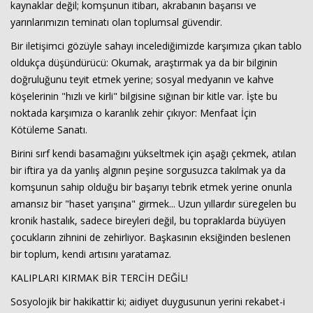
kaynaklar değil; komşunun itibarı, akrabanın başarısı ve
yarınlarımızın teminatı olan toplumsal güvendir.
Bir iletişimci gözüyle sahayı incelediğimizde karşımıza çıkan tablo
oldukça düşündürücü: Okumak, araştırmak ya da bir bilginin
doğruluğunu teyit etmek yerine; sosyal medyanın ve kahve
köşelerinin "hızlı ve kirli" bilgisine sığınan bir kitle var. İşte bu
noktada karşımıza o karanlık zehir çıkıyor: Menfaat İçin
Kötüleme Sanatı.
Birini sırf kendi basamağını yükseltmek için aşağı çekmek, atılan
Haberin Doğru Adresi.
bir iftira ya da yanlış algının peşine sorgusuzca takılmak ya da
komşunun sahip olduğu bir başarıyı tebrik etmek yerine onunla
amansız bir "haset yarışına" girmek... Uzun yıllardır süregelen bu
kronik hastalık, sadece bireyleri değil, bu topraklarda büyüyen
çocukların zihnini de zehirliyor. Başkasının eksiğinden beslenen
bir toplum, kendi artısını yaratamaz.
KALIPLARI KIRMAK BİR TERCİH DEĞİL!
Sosyolojik bir hakikattir ki; aidiyet duygusunun yerini rekabet-i