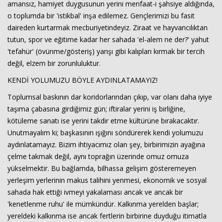
amansız, hamiyet duygusunun yerini menfaat-i şahsiye aldığında,
o toplumda bir 'istikbal' inşa edilemez. Gençlerimizi bu fasit
daireden kurtarmak mecburiyetindeyiz. Ziraat ve hayvancılıktan
tutun, spor ve eğitime kadar her sahada 'el-alem ne der?' yahut
'tefahür' (övünme/gösteriş) yarışı gibi kalıpları kırmak bir tercih
değil, elzem bir zorunluluktur.
KENDİ YOLUMUZU BÖYLE AYDINLATAMAYIZ!
Toplumsal baskının dar koridorlarından çıkıp, var olanı daha iyiye
taşıma çabasına girdiğimiz gün; iftiralar yerini iş birliğine,
kötüleme sanatı ise yerini takdir etme kültürüne bırakacaktır.
Unutmayalım ki; başkasının ışığını söndürerek kendi yolumuzu
aydınlatamayız. Bizim ihtiyacımız olan şey, birbirimizin ayağına
çelme takmak değil, aynı toprağın üzerinde omuz omuza
yükselmektir. Bu bağlamda, bilhassa gelişim gösteremeyen
yerleşim yerlerinin makus talihini yenmesi, ekonomik ve sosyal
sahada hak ettiği ivmeyi yakalaması ancak ve ancak bir
'kenetlenme ruhu' ile mümkündür. Kalkınma yerelden başlar;
yereldeki kalkınma ise ancak fertlerin birbirine duyduğu itimatla