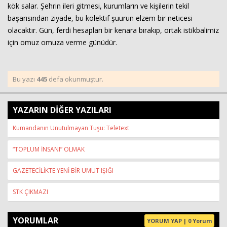
kök salar. Şehrin ileri gitmesi, kurumların ve kişilerin tekil
başarısından ziyade, bu kolektif şuurun elzem bir neticesi
olacaktır. Gün, ferdi hesapları bir kenara bırakıp, ortak istikbalimiz
için omuz omuza verme günüdür.
Bu yazı
445
defa okunmuştur.
YAZARIN DİĞER YAZILARI
Kumandanın Unutulmayan Tuşu: Teletext
“TOPLUM İNSANI” OLMAK
GAZETECİLİKTE YENİ BİR UMUT IŞIĞI
STK ÇIKMAZI
YORUMLAR
YORUM YAP | 0 Yorum